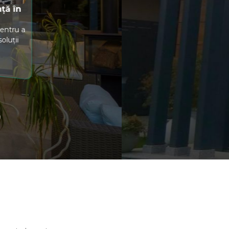
Uși & Ferestre din
Aluminiu
Ușile și ferestrele din aluminiu
sunt rezistente, termoizolante și
personalizabile, ideale pentru
orice tip.