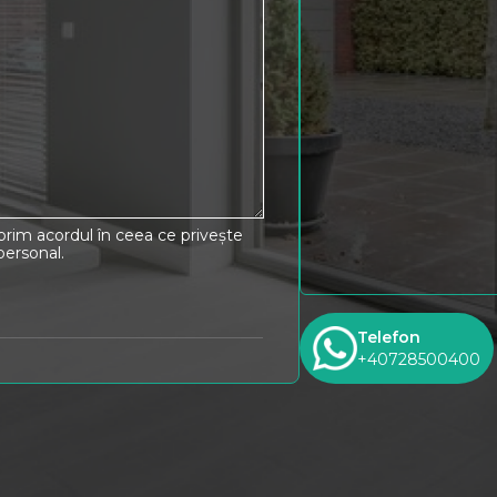
xprim acordul în ceea ce privește
personal.
Telefon
+40728500400