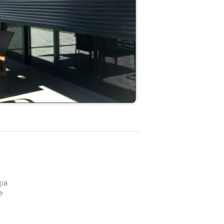
ția
e