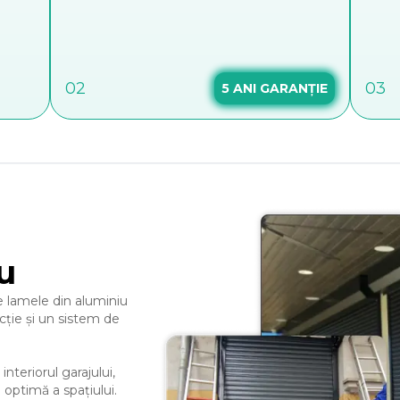
02
03
5
ANI GARANȚIE
u
e lamele din aluminiu
ecție și un sistem de
nteriorul garajului,
a optimă a spațiului.