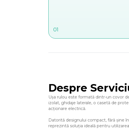
01
Despre Servici
Ușa rulou este formată dintr-un covor d
izolat, ghidaje laterale, o casetă de prot
acționare electrică.
Datorită designului compact, fără șine în i
reprezintă soluția ideală pentru utilizare