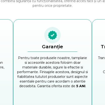
j combină siguranța cu funcționalitatea, oferind acces facil și un 
pentru orice proprietate.
Garanție
T
Pentru toate produsele noastre, tamplarie
Tran
emn
si accesoriile acestora folosim doar
re,
materiale durabile, sigure la efractie si
performante. Finisajele acestora, designul si
O
fiabilitatea tututot produselor sunt aspecte
esentiale pentru care acordam o atentie
deosebita. Garantia oferita este de
5 ANI
.