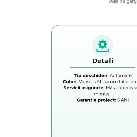
Ușile de gara
Detalii
Tip deschideri:
Automate
Culori:
Vopsit RAL sau imitație l
Servicii asigurate:
Măsuratori livra
montaj
Garantie proiect:
5 ANI