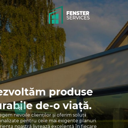
Tâmplărie Alu
O gamă largă de produse realizate
precum uși glisante, armonice, feres
Descoperă eleganța și rezistența tâ
aluminiu.