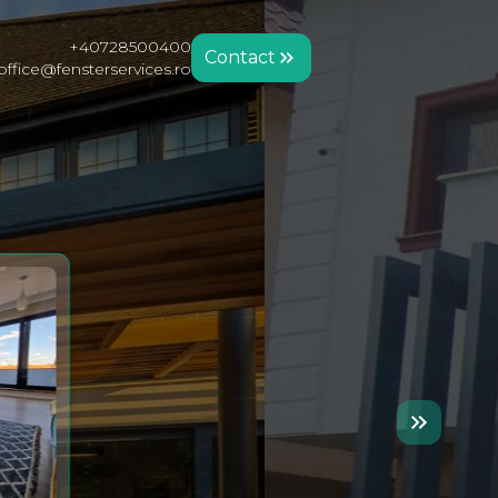
+40728500400
Contact
office@fensterservices.ro
BEST SELLER