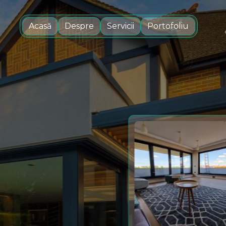
Acasă
Despre
Servicii
Portofoliu
miniu
 din aluminiu
tre și altele.
mplăriei din