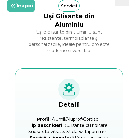
Înapoi
Servicii
Uși Glisante din
Aluminiu
Ușile glisante din aluminiu sunt
rezistente, termoizolante și
personalizabile, ideale pentru proiecte
moderne și versatile.
Detalii
Profil:
Alumil/Aluprof/Cortizo
Tip deschideri:
Culisante cu ridicare
Suprafete vitrate: Sticla 52 tripan mm
Servicii asigurate:
Măsuratori livrare,