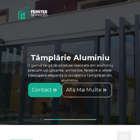
Tâmplărie Aluminiu
O gamă largă de produse realizate din aluminiu
precum uși glisante, armonice, ferestre și altele.
Descoperă eleganța și rezistența tâmplăriei din
aluminiu.
Contact
Află Mai Multe