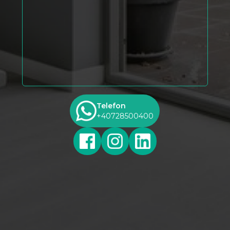
Telefon
+40728500400