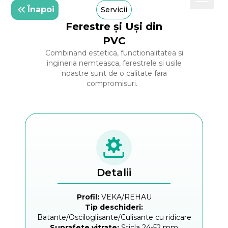
Înapoi
Servicii
Ferestre și Uși din
PVC
Combinand estetica, functionalitatea si
ingineria nemteasca, ferestrele si usile
noastre sunt de o calitate fara
compromisuri.
Detalii
Profil:
VEKA/REHAU
Tip deschideri:
Batante/Osciloglisante/Culisante cu ridicare
Suprafete vitrate:
Sticla 24-52 mm