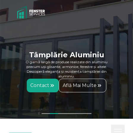
Tâmplărie Aluminiu
O gamă largă de produse realizate din aluminiu
precum uși glisante, armonice, ferestre și altele.
Descoperă eleganța și rezistența tâmplăriei din
aluminiu.
Contact
Află Mai Multe