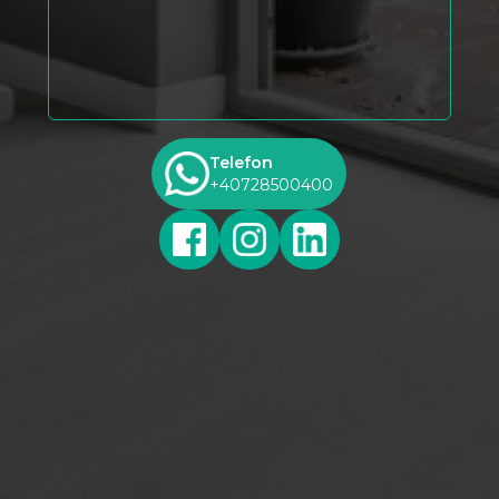
Telefon
+40728500400